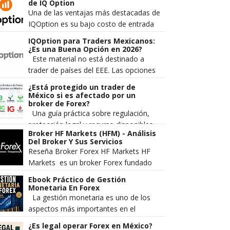
divisas. Los traders más
de IQ Option
experimentado...
Una de las ventajas más destacadas de
IQOption es su bajo costo de entrada
comparado con otros brokers de forex
IQOption para Traders Mexicanos:
y opciones. Sin embargo, muc...
¿Es una Buena Opción en 2026?
Este material no está destinado a
trader de países del EEE. Las opciones
digitales no se promocionan ni se
¿Está protegido un trader de
venden a comerciantes minorista...
México si es afectado por un
broker de Forex?
Una guía práctica sobre regulación,
protección legal y recurso disponibles
Broker HF Markets (HFM) - Análisis
en México Cada vez más mexicanos se
Del Broker Y Sus Servicios
aventuran al mercado Forex...
Reseña Broker Forex HF Markets HF
Markets es un broker Forex fundado
en el 2010 el cual pertenece a la
Ebook Práctico de Gestión
compañía HF Markets LT...
Monetaria En Forex
La gestión monetaria es uno de los
aspectos más importantes en el
trading. Es lo que separa a los traders
¿Es legal operar Forex en México?