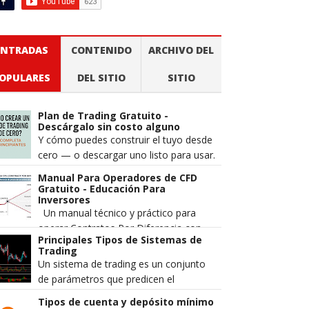
ENTRADAS
CONTENIDO
ARCHIVO DEL
OPULARES
DEL SITIO
SITIO
Plan de Trading Gratuito -
Descárgalo sin costo alguno
Y cómo puedes construir el tuyo desde
cero — o descargar uno listo para usar.
Cuando alguien pierde dinero en los
Manual Para Operadores de CFD
mercados, la explicación m...
Gratuito - Educación Para
Inversores
Un manual técnico y práctico para
operar Contratos Por Diferencia con
Principales Tipos de Sistemas de
mayor precisión, gestión de riesgo
Trading
estructurada y una comprensión má...
Un sistema de trading es un conjunto
de parámetros que predicen el
movimiento del precio de un par de
Tipos de cuenta y depósito mínimo