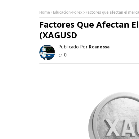
Home
Educacion-Forex
Factores que afectan el merc
Factores Que Afectan El
(XAGUSD
Publicado Por
Rcanessa
0