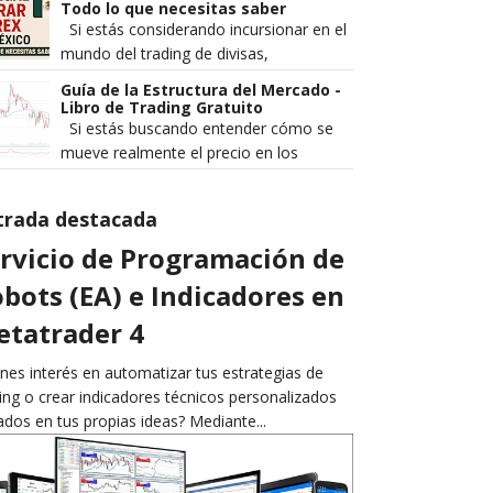
rentables de los que pierden de ...
Todo lo que necesitas saber
Si estás considerando incursionar en el
mundo del trading de divisas,
seguramente te has preguntado: ¿es
Guía de la Estructura del Mercado -
legal operar Forex en México? Es...
Libro de Trading Gratuito
Si estás buscando entender cómo se
mueve realmente el precio en los
mercados financieros, Guía de la
Estructura del Mercado es un ebook q...
trada destacada
rvicio de Programación de
bots (EA) e Indicadores en
tatrader 4
nes interés en automatizar tus estrategias de
ing o crear indicadores técnicos personalizados
dos en tus propias ideas? Mediante...