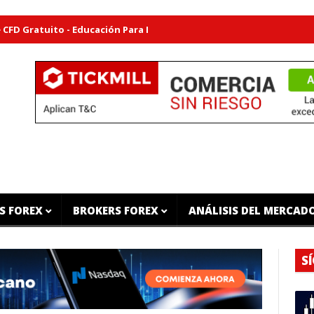
uito - Educación Para Inversores
Plan de Trading Gratuito - D
S FOREX
BROKERS FOREX
ANÁLISIS DEL MERCAD
S