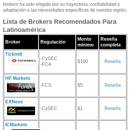
brokers ha sido elegido por su trayectoria, confiabilidad y
adaptación a las necesidades específicas de nuestra región.
Lista de Brokers Recomendados Para
Latinoamérica
Monto
Reseña
Broker
Regulación
mínimo
completa
Tickmill
-CySEC
$100
Reseña
-FCA
HF Markets
-FCS
$5
Reseña
EXNess
-CySEC
$1
Reseña
ICMarkets