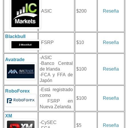
-ASIC
$200
Reseña
Blackbull
-FSRP
$10
Reseña
-ASIC
Avatrade
-Banco Central
de Irlanda
$100
Reseña
-FCA y FFA de
Japón
-Está registrado
RoboForex
como
$100
Reseña
FSRP en
Nueva Zelanda
XM
-CySEC
$5
Reseña