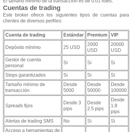
El tamaño mínimo de la transacción es de 0.01 lotes.
Cuentas de trading
Este broker ofrece los siguientes tipos de cuentas para
clientes de diversos perfiles:
Cuenta de trading
Estándar
Premium
VIP
2000
20000
Depósito mínimo
25 USD
USD
USD
Gestor de cuenta
Si
Si
Si
personal
Stops garantizados
Si
Si
Si
Tamaño mínimo de
Desde
Desde
Desde
transacción
5000
50000
100000
Desde
Desde 3
Desde
Spreads fijos
1.8
pips
2.5 pips
pips
Alertas de trading SMS
No
Si
Si
Acceso a herramientas de