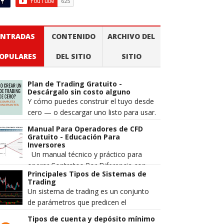
ENTRADAS
CONTENIDO
ARCHIVO DEL
OPULARES
DEL SITIO
SITIO
Plan de Trading Gratuito -
Descárgalo sin costo alguno
Y cómo puedes construir el tuyo desde
cero — o descargar uno listo para usar.
Cuando alguien pierde dinero en los
Manual Para Operadores de CFD
mercados, la explicación m...
Gratuito - Educación Para
Inversores
Un manual técnico y práctico para
operar Contratos Por Diferencia con
Principales Tipos de Sistemas de
mayor precisión, gestión de riesgo
Trading
estructurada y una comprensión má...
Un sistema de trading es un conjunto
de parámetros que predicen el
movimiento del precio de un par de
Tipos de cuenta y depósito mínimo