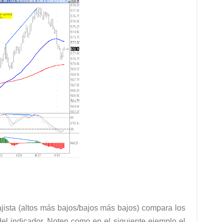
jista (altos más bajos/bajos más bajos) compara los
del indicador. Noten como en el siguiente ejemplo el