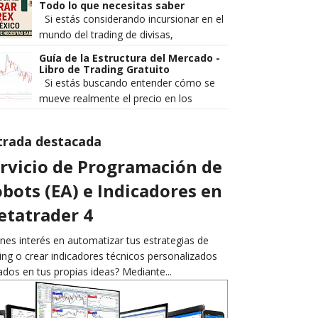
rentables de los que pierden de ...
Todo lo que necesitas saber
Si estás considerando incursionar en el
mundo del trading de divisas,
seguramente te has preguntado: ¿es
Guía de la Estructura del Mercado -
legal operar Forex en México? Es...
Libro de Trading Gratuito
Si estás buscando entender cómo se
mueve realmente el precio en los
mercados financieros, Guía de la
Estructura del Mercado es un ebook q...
trada destacada
rvicio de Programación de
bots (EA) e Indicadores en
tatrader 4
nes interés en automatizar tus estrategias de
ing o crear indicadores técnicos personalizados
dos en tus propias ideas? Mediante...