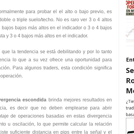
malmente para probar el el alto o bajo previo, es
ble o triple suelo/techo. No es raro ver 3 o 4 altos
 bajos bajos más altos en el indicador o 3 o 4 bajos
ta y 3 o 4 bajos más altos en el indicador.
 que la tendencia se está debilitando y por lo tanto
En
encia lo que a su vez ofrece una oportunidad para
ción. Para algunos traders, esta condición significa
Se
a operación.
Ro
Me
vergencia escondida
brinda mejores resultados en
¿Tie
trad
cia, es decir que no deben emplearse para abrir
basa
ntaje de operaciones basadas en estas divergencia
nto u oscilación, lo que permite calcular la relación
ste suficiente distancia en pips entre la señal y el