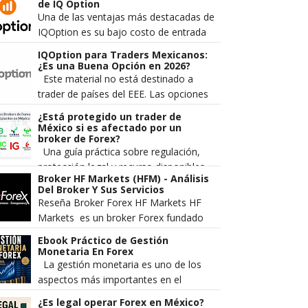
divisas. Los traders más
de IQ Option
experimentado...
Una de las ventajas más destacadas de
IQOption es su bajo costo de entrada
comparado con otros brokers de forex
IQOption para Traders Mexicanos:
y opciones. Sin embargo, muc...
¿Es una Buena Opción en 2026?
Este material no está destinado a
trader de países del EEE. Las opciones
digitales no se promocionan ni se
¿Está protegido un trader de
venden a comerciantes minorista...
México si es afectado por un
broker de Forex?
Una guía práctica sobre regulación,
protección legal y recurso disponibles
Broker HF Markets (HFM) - Análisis
en México Cada vez más mexicanos se
Del Broker Y Sus Servicios
aventuran al mercado Forex...
Reseña Broker Forex HF Markets HF
Markets es un broker Forex fundado
en el 2010 el cual pertenece a la
Ebook Práctico de Gestión
compañía HF Markets LT...
Monetaria En Forex
La gestión monetaria es uno de los
aspectos más importantes en el
trading. Es lo que separa a los traders
¿Es legal operar Forex en México?