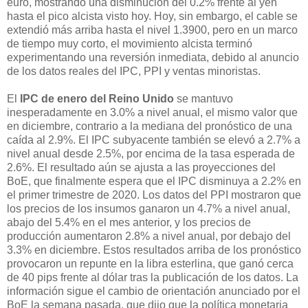
euro, mostrando una disminución del 0.2% frente al yen
hasta el pico alcista visto hoy. Hoy, sin embargo, el cable se
extendió más arriba hasta el nivel 1.3900, pero en un marco
de tiempo muy corto, el movimiento alcista terminó
experimentando una reversión inmediata, debido al anuncio
de los datos reales del IPC, PPI y ventas minoristas.
El
IPC de enero del Reino Unido
se mantuvo
inesperadamente en 3.0% a nivel anual, el mismo valor que
en diciembre, contrario a la mediana del pronóstico de una
caída al 2.9%. El IPC subyacente también se elevó a 2.7% a
nivel anual desde 2.5%, por encima de la tasa esperada de
2.6%. El resultado aún se ajusta a las proyecciones del
BoE, que finalmente espera que el IPC disminuya a 2.2% en
el primer trimestre de 2020. Los datos del PPI mostraron que
los precios de los insumos ganaron un 4.7% a nivel anual,
abajo del 5.4% en el mes anterior, y los precios de
producción aumentaron 2.8% a nivel anual, por debajo del
3.3% en diciembre. Estos resultados arriba de los pronóstico
provocaron un repunte en la libra esterlina, que ganó cerca
de 40 pips frente al dólar tras la publicación de los datos. La
información sigue el cambio de orientación anunciado por el
BoE la semana pasada, que dijo que la política monetaria