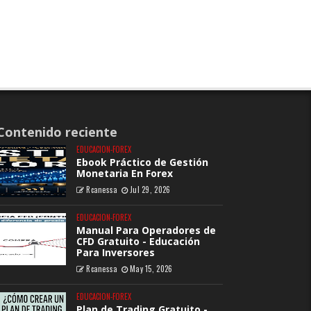
Contenido reciente
EDUCACION-FOREX
Ebook Práctico de Gestión
Monetaria En Forex
Rcanessa
Jul 29, 2026
EDUCACION-FOREX
Manual Para Operadores de
CFD Gratuito - Educación
Para Inversores
Rcanessa
May 15, 2026
EDUCACION-FOREX
Plan de Trading Gratuito -