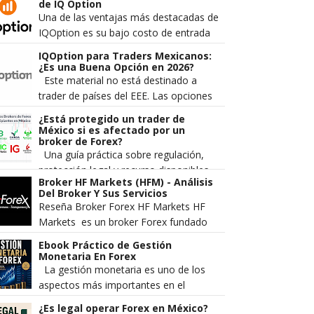
divisas. Los traders más
de IQ Option
experimentado...
Una de las ventajas más destacadas de
IQOption es su bajo costo de entrada
comparado con otros brokers de forex
IQOption para Traders Mexicanos:
y opciones. Sin embargo, muc...
¿Es una Buena Opción en 2026?
Este material no está destinado a
trader de países del EEE. Las opciones
digitales no se promocionan ni se
¿Está protegido un trader de
venden a comerciantes minorista...
México si es afectado por un
broker de Forex?
Una guía práctica sobre regulación,
protección legal y recurso disponibles
Broker HF Markets (HFM) - Análisis
en México Cada vez más mexicanos se
Del Broker Y Sus Servicios
aventuran al mercado Forex...
Reseña Broker Forex HF Markets HF
Markets es un broker Forex fundado
en el 2010 el cual pertenece a la
Ebook Práctico de Gestión
compañía HF Markets LT...
Monetaria En Forex
La gestión monetaria es uno de los
aspectos más importantes en el
trading. Es lo que separa a los traders
¿Es legal operar Forex en México?