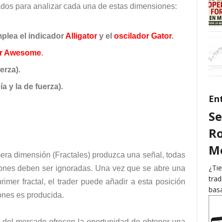
ados para analizar cada una de estas dimensiones:
plea el indicador
Alligator
y el
oscilador Gator
.
or Awesome
.
erza).
 y la de fuerza).
En
Se
Ro
Me
mera dimensión (Fractales) produzca una señal, todas
¿Tie
iones deben ser ignoradas. Una vez que se abre una
trad
rimer fractal, el trader puede añadir a esta posición
basa
ones es producida.
del mercado ofrecen la oportunidad de obtener una