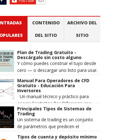
ENTRADAS
CONTENIDO
ARCHIVO DEL
OPULARES
DEL SITIO
SITIO
Plan de Trading Gratuito -
Descárgalo sin costo alguno
Y cómo puedes construir el tuyo desde
cero — o descargar uno listo para usar.
Cuando alguien pierde dinero en los
Manual Para Operadores de CFD
mercados, la explicación m...
Gratuito - Educación Para
Inversores
Un manual técnico y práctico para
operar Contratos Por Diferencia con
Principales Tipos de Sistemas de
mayor precisión, gestión de riesgo
Trading
estructurada y una comprensión má...
Un sistema de trading es un conjunto
de parámetros que predicen el
movimiento del precio de un par de
Tipos de cuenta y depósito mínimo