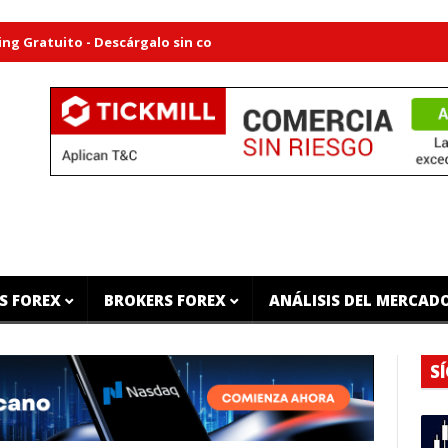
tuito - Descárgalo sin costo alguno
Guía de la Estructura del M
S FOREX
BROKERS FOREX
ANÁLISIS DEL MERCAD
S