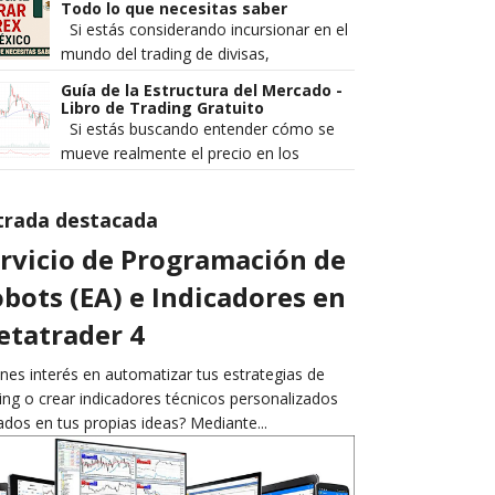
rentables de los que pierden de ...
Todo lo que necesitas saber
Si estás considerando incursionar en el
mundo del trading de divisas,
seguramente te has preguntado: ¿es
Guía de la Estructura del Mercado -
legal operar Forex en México? Es...
Libro de Trading Gratuito
Si estás buscando entender cómo se
mueve realmente el precio en los
mercados financieros, Guía de la
Estructura del Mercado es un ebook q...
trada destacada
rvicio de Programación de
bots (EA) e Indicadores en
tatrader 4
nes interés en automatizar tus estrategias de
ing o crear indicadores técnicos personalizados
dos en tus propias ideas? Mediante...