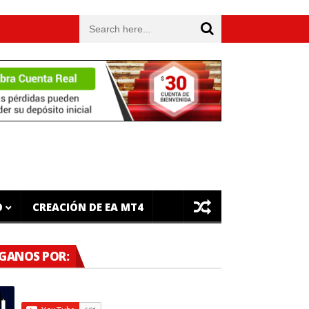
 Gratuito
¿Es legal operar Forex en México? Todo lo que necesit
O
CREACIÓN DE EA MT4
ÍGANOS POR: