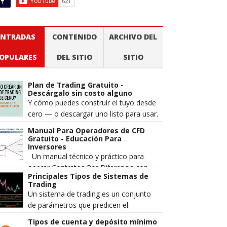
ENTRADAS
CONTENIDO
ARCHIVO DEL
OPULARES
DEL SITIO
SITIO
Plan de Trading Gratuito -
Descárgalo sin costo alguno
Y cómo puedes construir el tuyo desde
cero — o descargar uno listo para usar.
Cuando alguien pierde dinero en los
Manual Para Operadores de CFD
mercados, la explicación m...
Gratuito - Educación Para
Inversores
Un manual técnico y práctico para
operar Contratos Por Diferencia con
Principales Tipos de Sistemas de
mayor precisión, gestión de riesgo
Trading
estructurada y una comprensión má...
Un sistema de trading es un conjunto
de parámetros que predicen el
movimiento del precio de un par de
Tipos de cuenta y depósito mínimo