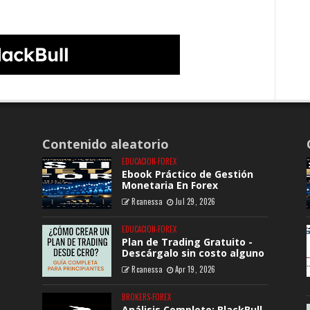
Contenido aleatorio
EDUCACION-FOREX
Ebook Práctico de Gestión
Monetaria En Forex
Rcanessa
Jul 29, 2026
EDUCACION-FOREX
Plan de Trading Gratuito -
Descárgalo sin costo alguno
Rcanessa
Apr 19, 2026
BROKERS-FOREX
Análisis Completo: BlackBull