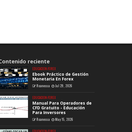
Contenido reciente
EDUCACION-FOREX
Ebook Práctico de Gestión
Monetaria En Forex
Rcanessa
Jul 29, 2026
EDUCACION-FOREX
Manual Para Operadores de
CFD Gratuito - Educación
Para Inversores
Rcanessa
May 15, 2026
EDUCACION-FOREX