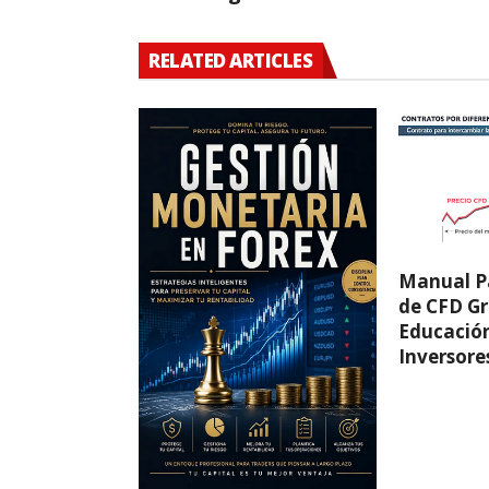
RELATED ARTICLES
Manual P
de CFD Gr
Educació
Inversore