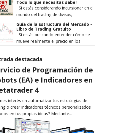
rentables de los que pierden de ...
Todo lo que necesitas saber
Si estás considerando incursionar en el
mundo del trading de divisas,
seguramente te has preguntado: ¿es
Guía de la Estructura del Mercado -
legal operar Forex en México? Es...
Libro de Trading Gratuito
Si estás buscando entender cómo se
mueve realmente el precio en los
mercados financieros, Guía de la
Estructura del Mercado es un ebook q...
trada destacada
rvicio de Programación de
bots (EA) e Indicadores en
tatrader 4
nes interés en automatizar tus estrategias de
ing o crear indicadores técnicos personalizados
dos en tus propias ideas? Mediante...