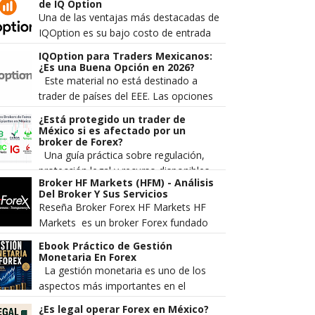
divisas. Los traders más
de IQ Option
experimentado...
Una de las ventajas más destacadas de
IQOption es su bajo costo de entrada
comparado con otros brokers de forex
IQOption para Traders Mexicanos:
y opciones. Sin embargo, muc...
¿Es una Buena Opción en 2026?
Este material no está destinado a
trader de países del EEE. Las opciones
digitales no se promocionan ni se
¿Está protegido un trader de
venden a comerciantes minorista...
México si es afectado por un
broker de Forex?
Una guía práctica sobre regulación,
protección legal y recurso disponibles
Broker HF Markets (HFM) - Análisis
en México Cada vez más mexicanos se
Del Broker Y Sus Servicios
aventuran al mercado Forex...
Reseña Broker Forex HF Markets HF
Markets es un broker Forex fundado
en el 2010 el cual pertenece a la
Ebook Práctico de Gestión
compañía HF Markets LT...
Monetaria En Forex
La gestión monetaria es uno de los
aspectos más importantes en el
trading. Es lo que separa a los traders
¿Es legal operar Forex en México?