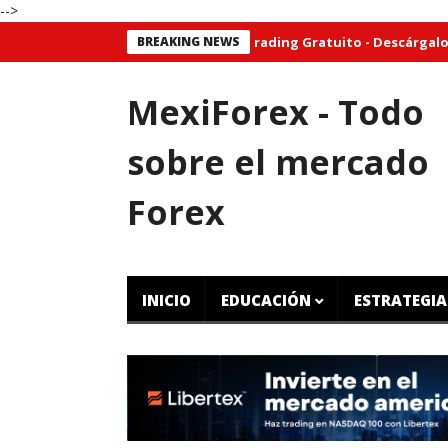
-->
BREAKING NEWS
Plan de Trading Gratuito - Descárgalo sin co
MexiForex - Todo
sobre el mercado
Forex
INICIO
EDUCACIÓN
ESTRATEGIA