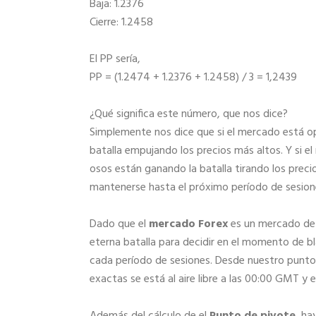
Baja: 1.2376
Cierre: 1.2458
El PP sería,
PP = (1.2474 + 1.2376 + 1.2458) / 3 = 1,2439
¿Qué significa este número, que nos dice?
Simplemente nos dice que si el mercado está o
batalla empujando los precios más altos. Y si 
osos están ganando la batalla tirando los prec
mantenerse hasta el próximo período de sesion
Dado que el
mercado Forex
es un mercado de 2
eterna batalla para decidir en el momento de bla
cada período de sesiones. Desde nuestro punto
exactas se está al aire libre a las 00:00 GMT y e
Además del cálculo de el
Punto de pivote
, ha