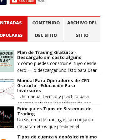
ENTRADAS
CONTENIDO
ARCHIVO DEL
OPULARES
DEL SITIO
SITIO
Plan de Trading Gratuito -
Descárgalo sin costo alguno
Y cómo puedes construir el tuyo desde
cero — o descargar uno listo para usar.
Cuando alguien pierde dinero en los
Manual Para Operadores de CFD
mercados, la explicación m...
Gratuito - Educación Para
Inversores
Un manual técnico y práctico para
operar Contratos Por Diferencia con
Principales Tipos de Sistemas de
mayor precisión, gestión de riesgo
Trading
estructurada y una comprensión má...
Un sistema de trading es un conjunto
de parámetros que predicen el
movimiento del precio de un par de
Tipos de cuenta y depósito mínimo