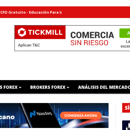
uito - Educación Para Inversores
Plan de Trading Gratuito - D
S FOREX
BROKERS FOREX
ANÁLISIS DEL MERCAD
S