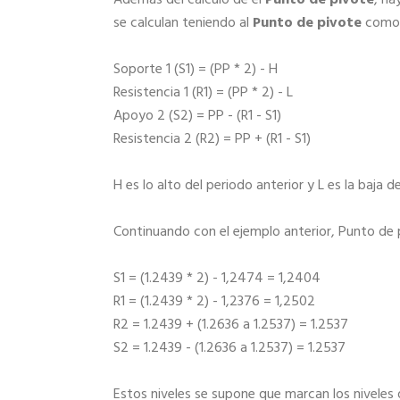
se calculan teniendo al
Punto de pivote
como 
Soporte 1 (S1) = (PP * 2) - H
Resistencia 1 (R1) = (PP * 2) - L
Apoyo 2 (S2) = PP - (R1 - S1)
Resistencia 2 (R2) = PP + (R1 - S1)
H es lo alto del periodo anterior y L es la baja d
Continuando con el ejemplo anterior, Punto de 
S1 = (1.2439 * 2) - 1,2474 = 1,2404
R1 = (1.2439 * 2) - 1,2376 = 1,2502
R2 = 1.2439 + (1.2636 a 1.2537) = 1.2537
S2 = 1.2439 - (1.2636 a 1.2537) = 1.2537
Estos niveles se supone que marcan los niveles d