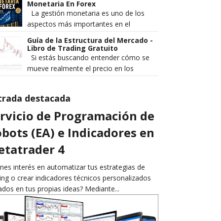
legal operar Forex en México? Es...
Monetaria En Forex
La gestión monetaria es uno de los
aspectos más importantes en el
trading. Es lo que separa a los traders
Guía de la Estructura del Mercado -
rentables de los que pierden de ...
Libro de Trading Gratuito
Si estás buscando entender cómo se
mueve realmente el precio en los
mercados financieros, Guía de la
Estructura del Mercado es un ebook q...
trada destacada
rvicio de Programación de
bots (EA) e Indicadores en
tatrader 4
nes interés en automatizar tus estrategias de
ing o crear indicadores técnicos personalizados
dos en tus propias ideas? Mediante...