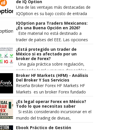
divisas. Los traders más
de IQ Option
experimentado...
Una de las ventajas más destacadas de
IQOption es su bajo costo de entrada
comparado con otros brokers de forex
IQOption para Traders Mexicanos:
y opciones. Sin embargo, muc...
¿Es una Buena Opción en 2026?
Este material no está destinado a
trader de países del EEE. Las opciones
digitales no se promocionan ni se
¿Está protegido un trader de
venden a comerciantes minorista...
México si es afectado por un
broker de Forex?
Una guía práctica sobre regulación,
protección legal y recurso disponibles
Broker HF Markets (HFM) - Análisis
en México Cada vez más mexicanos se
Del Broker Y Sus Servicios
aventuran al mercado Forex...
Reseña Broker Forex HF Markets HF
Markets es un broker Forex fundado
en el 2010 el cual pertenece a la
¿Es legal operar Forex en México?
compañía HF Markets LT...
Todo lo que necesitas saber
Si estás considerando incursionar en el
mundo del trading de divisas,
seguramente te has preguntado: ¿es
Ebook Práctico de Gestión