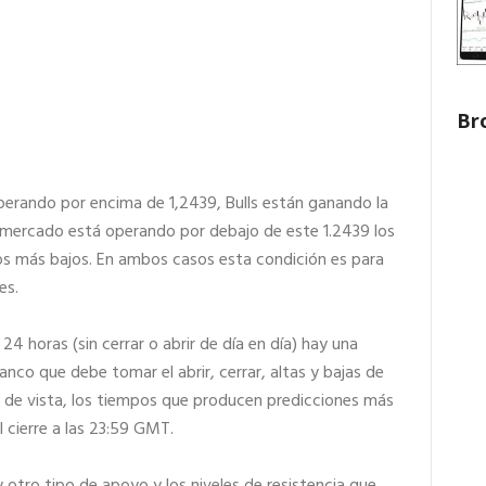
Br
perando por encima de 1,2439, Bulls están ganando la
el mercado está operando por debajo de este 1.2439 los
ios más bajos. En ambos casos esta condición es para
es.
4 horas (sin cerrar o abrir de día en día) hay una
nco que debe tomar el abrir, cerrar, altas y bajas de
 de vista, los tiempos que producen predicciones más
l cierre a las 23:59 GMT.
y otro tipo de apoyo y los niveles de resistencia que