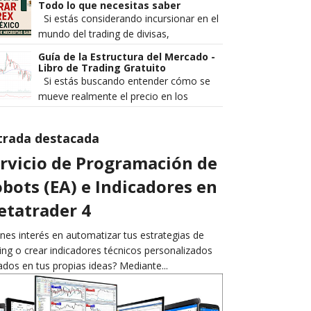
rentables de los que pierden de ...
Todo lo que necesitas saber
Si estás considerando incursionar en el
mundo del trading de divisas,
seguramente te has preguntado: ¿es
Guía de la Estructura del Mercado -
legal operar Forex en México? Es...
Libro de Trading Gratuito
Si estás buscando entender cómo se
mueve realmente el precio en los
mercados financieros, Guía de la
Estructura del Mercado es un ebook q...
trada destacada
rvicio de Programación de
bots (EA) e Indicadores en
tatrader 4
nes interés en automatizar tus estrategias de
ing o crear indicadores técnicos personalizados
dos en tus propias ideas? Mediante...