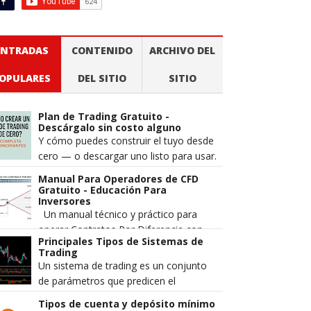
ENTRADAS
CONTENIDO
ARCHIVO DEL
OPULARES
DEL SITIO
SITIO
Plan de Trading Gratuito -
Descárgalo sin costo alguno
Y cómo puedes construir el tuyo desde
cero — o descargar uno listo para usar.
Cuando alguien pierde dinero en los
Manual Para Operadores de CFD
mercados, la explicación m...
Gratuito - Educación Para
Inversores
Un manual técnico y práctico para
operar Contratos Por Diferencia con
Principales Tipos de Sistemas de
mayor precisión, gestión de riesgo
Trading
estructurada y una comprensión má...
Un sistema de trading es un conjunto
de parámetros que predicen el
movimiento del precio de un par de
Tipos de cuenta y depósito mínimo