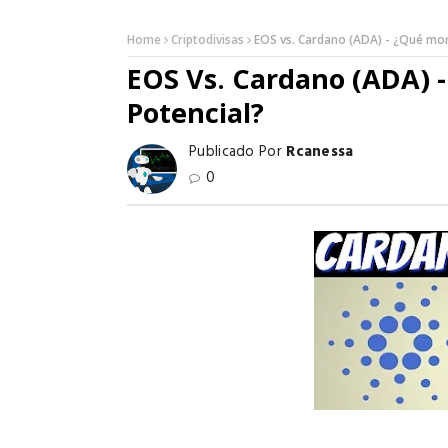
Home
Criptodivisas
EOS vs. Cardano (ADA) - ¿Qué mo
EOS Vs. Cardano (ADA) 
Potencial?
Publicado Por
Rcanessa
0