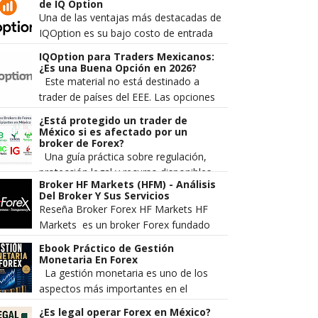
divisas. Los traders más
de IQ Option
experimentado...
Una de las ventajas más destacadas de
IQOption es su bajo costo de entrada
comparado con otros brokers de forex
IQOption para Traders Mexicanos:
y opciones. Sin embargo, muc...
¿Es una Buena Opción en 2026?
Este material no está destinado a
trader de países del EEE. Las opciones
digitales no se promocionan ni se
¿Está protegido un trader de
venden a comerciantes minorista...
México si es afectado por un
broker de Forex?
Una guía práctica sobre regulación,
protección legal y recurso disponibles
Broker HF Markets (HFM) - Análisis
en México Cada vez más mexicanos se
Del Broker Y Sus Servicios
aventuran al mercado Forex...
Reseña Broker Forex HF Markets HF
Markets es un broker Forex fundado
en el 2010 el cual pertenece a la
Ebook Práctico de Gestión
compañía HF Markets LT...
Monetaria En Forex
La gestión monetaria es uno de los
aspectos más importantes en el
trading. Es lo que separa a los traders
¿Es legal operar Forex en México?