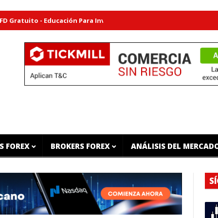
uito - Educación Para Inversores
Plan de Trading Gratuito - De
S FOREX
BROKERS FOREX
ANÁLISIS DEL MERCAD
S